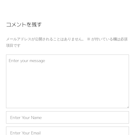
コメントを残す
メールアドレスが公開されることはありません。
※
が付いている欄は必須
項目です
コ
メ
ン
ト
※
名
前
※
メ